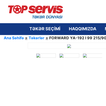
TƏKƏR SEÇİMİ
HAQQIMIZDA
Ana Səhifə
»
Təkərlər
»
FORWARD YA-192 I 99 215/90