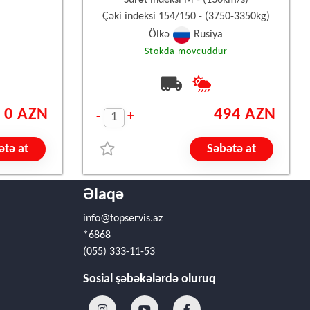
Sürət indeksi M - (130km/s)
Çəki indeksi 154/150 - (3750-3350kg)
Ölkə
Rusiya
r
Stokda mövcuddur
0 AZN
494 AZN
-
+
ətə at
Səbətə at
Əlaqə
info@topservis.az
*6868
(055) 333-11-53
Sosial şəbəkələrdə oluruq