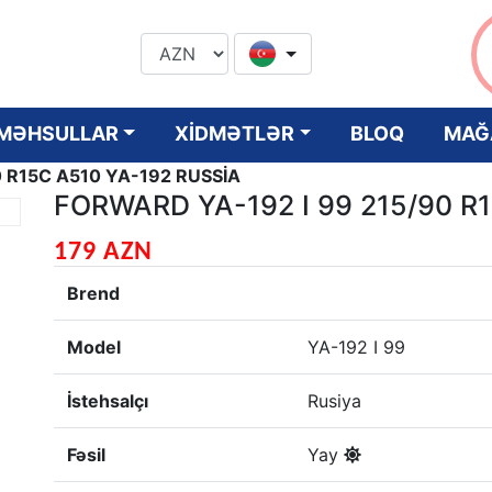
MƏHSULLAR
XİDMƏTLƏR
BLOQ
MAĞ
 R15C A510 YA-192 RUSSİA
FORWARD YA-192 I 99 215/90 R
179 AZN
Brend
Model
YA-192 I 99
İstehsalçı
Rusiya
Fəsil
Yay