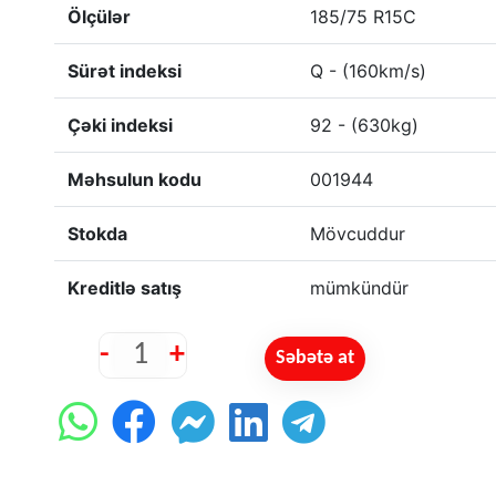
Ölçülər
185/75 R15C
Sürət indeksi
Q - (160km/s)
Çəki indeksi
92 - (630kg)
Məhsulun kodu
001944
Stokda
Mövcuddur
Kreditlə satış
mümkündür
-
+
Səbətə at