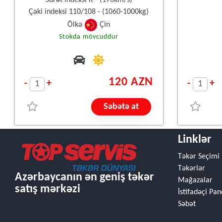
Sürət indeksi R - (170km/s)
Çəki indeksi 110/108 - (1060-1000kg)
Ölkə
Çin
Stokda mövcuddur
120 AZN
-
+
-
+
Səbətə at
Linklər
Təkər Seçimi
Təkərlər
Azərbaycanın ən geniş təkər
Mağazalar
satış mərkəzi
İstifadəçi Pan
Səbət