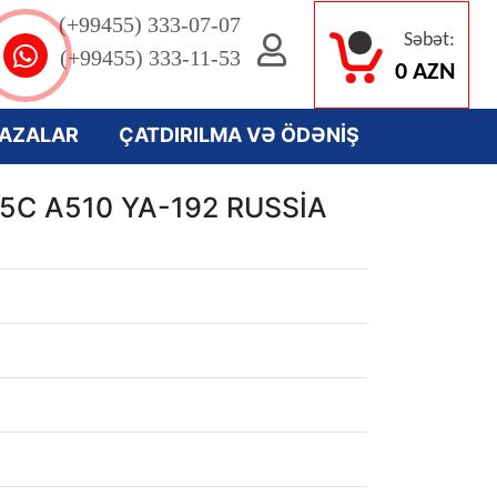
(+99455) 333-07-07
Səbət:
(+99455) 333-11-53
0 AZN
AZALAR
ÇATDIRILMA VƏ ÖDƏNİŞ
15C A510 YA-192 RUSSİA