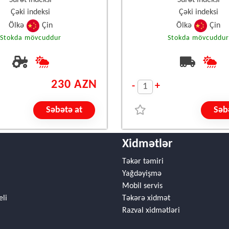
Sürət indeksi
Sürət indeksi
Çəki indeksi
Çəki indeksi
Ölkə
Çin
Ölkə
Çin
Stokda mövcuddur
Stokda mövcuddu
230 AZN
-
+
Səbətə at
Səb
Xidmətlər
Təkər təmiri
Yağdəyişmə
Mobil servis
eli
Təkərə xidmət
Razval xidmətləri