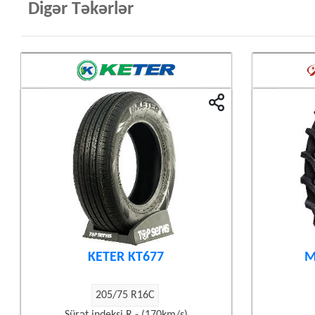
Digər Təkərlər
KETER KT677
M
205/75 R16C