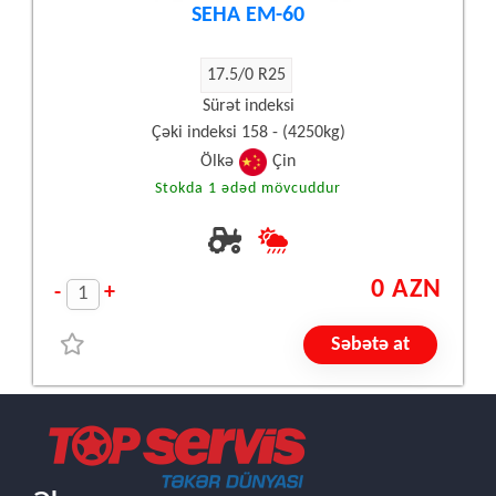
SEHA EM-60
17.5/0 R25
Sürət indeksi
Çəki indeksi 158 - (4250kg)
Ölkə
Çin
Stokda 1 ədəd mövcuddur
0 AZN
-
+
Səbətə at