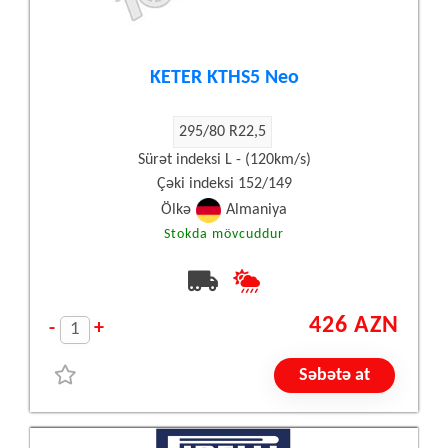
KETER KTHS5 Neo
295/80 R22,5
Sürət indeksi L - (120km/s)
Çəki indeksi 152/149
Ölkə
Almaniya
Stokda mövcuddur
426 AZN
-
+
Səbətə at