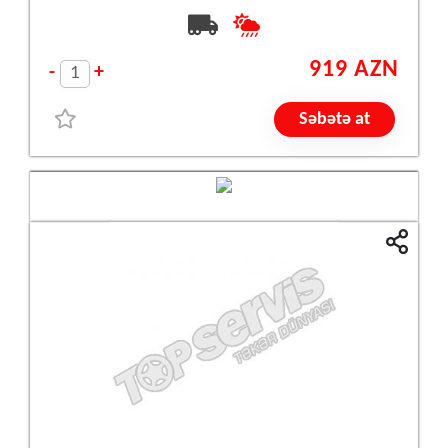
919 AZN
-
+
Səbətə at