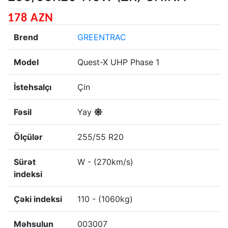
178 AZN
Brend
GREENTRAC
Model
Quest-X UHP Phase 1
İstehsalçı
Çin
Fəsil
Yay
Ölçülər
255/55 R20
Sürət
W - (270km/s)
indeksi
Çəki indeksi
110 - (1060kg)
Məhsulun
003007