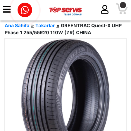
Ana Səhifə
»
Təkərlər
»
GREENTRAC Quest-X UHP
Phase 1 255/55R20 110W (ZR) CHINA