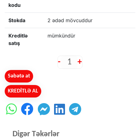
kodu
Stokda
2 ədəd mövcuddur
Kreditlə
mümkündür
satış
-
+
Səbətə at
KREDİTLƏ AL
Digər Təkərlər