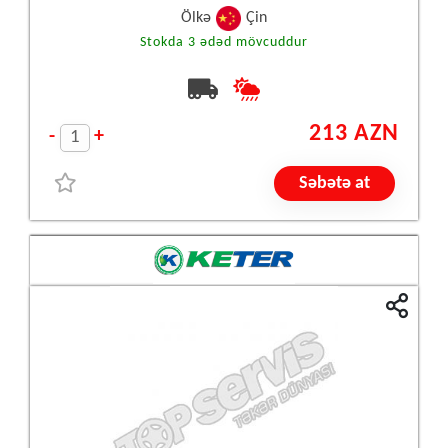
Ölkə
Çin
Stokda 3 ədəd mövcuddur
213 AZN
-
+
Səbətə at