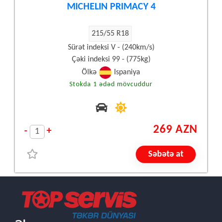
MICHELIN PRIMACY 4
215/55 R18
Sürət indeksi V - (240km/s)
Çəki indeksi 99 - (775kg)
Ölkə
Ispaniya
Stokda 1 ədəd mövcuddur
269 AZN
-
+
Səbətə at