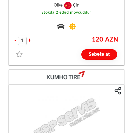
Ölkə
Çin
Stokda 2 ədəd mövcuddur
120 AZN
-
+
Səbətə at