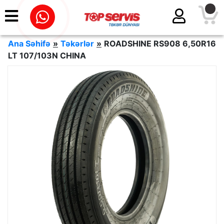
Ana Səhifə
»
Təkərlər
»
ROADSHINE RS908 6,50R16
LT 107/103N CHINA