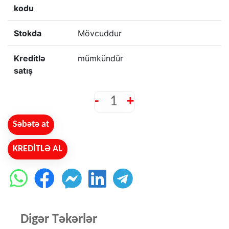
kodu
Stokda
Mövcuddur
Kreditlə
mümkündür
satış
-
+
Səbətə at
KREDİTLƏ AL
Digər Təkərlər