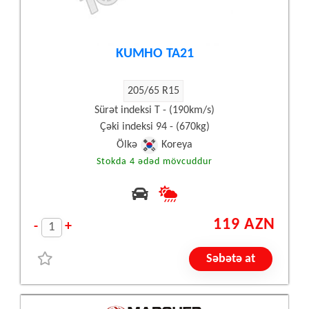
KUMHO TA21
205/65 R15
Sürət indeksi T - (190km/s)
Çəki indeksi 94 - (670kg)
Ölkə
Koreya
Stokda 4 ədəd mövcuddur
119 AZN
-
+
Səbətə at