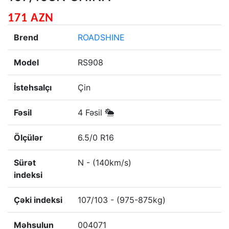
171 AZN
Brend
ROADSHINE
Model
RS908
İstehsalçı
Çin
Fəsil
4 Fəsil
Ölçülər
6.5/0 R16
Sürət
N - (140km/s)
indeksi
Çəki indeksi
107/103 - (975-875kg)
Məhsulun
004071