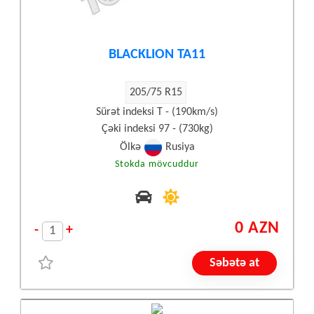
BLACKLION TA11
205/75 R15
Sürət indeksi T - (190km/s)
Çəki indeksi 97 - (730kg)
Ölkə
Rusiya
Stokda mövcuddur
0 AZN
-
+
Səbətə at