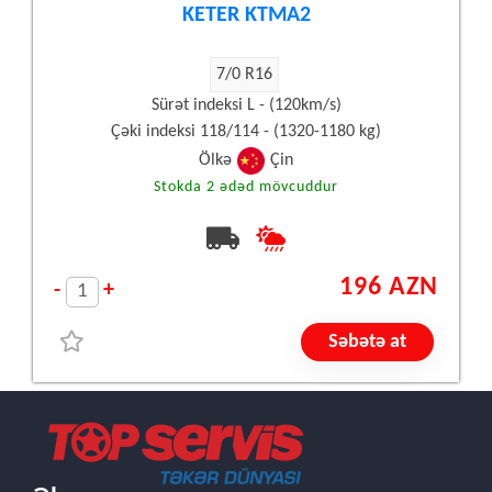
KETER KTMA2
7/0 R16
Sürət indeksi L - (120km/s)
Çəki indeksi 118/114 - (1320-1180 kg)
Ölkə
Çin
Stokda 2 ədəd mövcuddur
196 AZN
-
+
Səbətə at