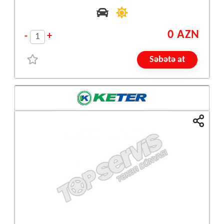
0 AZN
-
+
Səbətə at