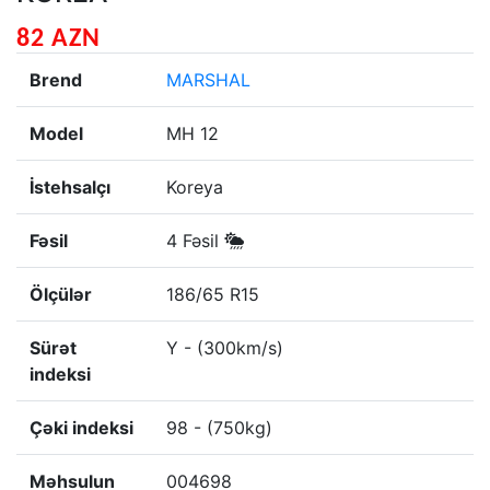
82 AZN
Brend
MARSHAL
Model
MH 12
İstehsalçı
Koreya
Fəsil
4 Fəsil
Ölçülər
186/65 R15
Sürət
Y - (300km/s)
indeksi
Çəki indeksi
98 - (750kg)
Məhsulun
004698