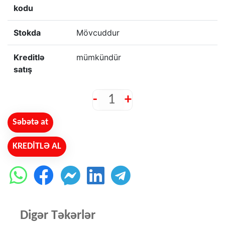
kodu
Stokda
Mövcuddur
Kreditlə
mümkündür
satış
-
+
Səbətə at
KREDİTLƏ AL
Digər Təkərlər