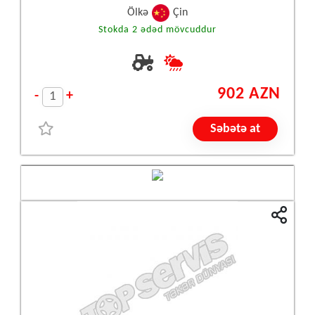
Ölkə
Çin
Stokda 2 ədəd mövcuddur
902 AZN
-
+
Səbətə at