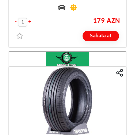
179 AZN
-
+
Səbətə at