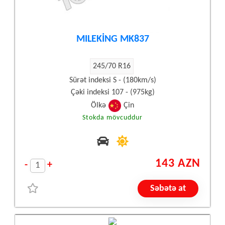
MILEKİNG MK837
245/70 R16
Sürət indeksi S - (180km/s)
Çəki indeksi 107 - (975kg)
Ölkə
Çin
Stokda mövcuddur
143 AZN
-
+
Səbətə at