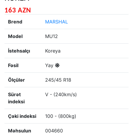
163 AZN
Brend
MARSHAL
Model
MU12
İstehsalçı
Koreya
Fəsil
Yay
Ölçülər
245/45 R18
Sürət
V - (240km/s)
indeksi
Çəki indeksi
100 - (800kg)
Məhsulun
004660