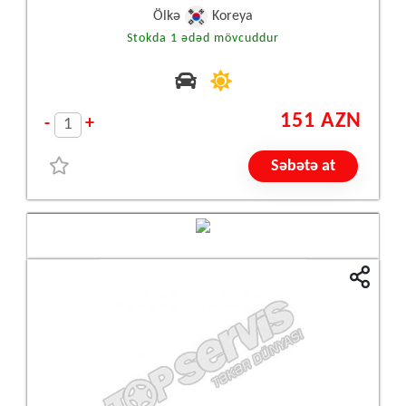
Ölkə
Koreya
Stokda 1 ədəd mövcuddur
151 AZN
-
+
Səbətə at