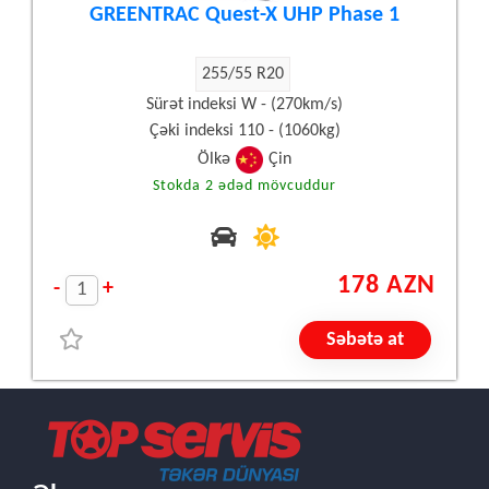
GREENTRAC Quest-X UHP Phase 1
255/55 R20
Sürət indeksi W - (270km/s)
Çəki indeksi 110 - (1060kg)
Ölkə
Çin
Stokda 2 ədəd mövcuddur
178 AZN
-
+
Səbətə at