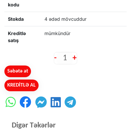
kodu
Stokda
4 ədəd mövcuddur
Kreditlə
mümkündür
satış
-
+
Səbətə at
KREDİTLƏ AL
Digər Təkərlər