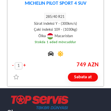
MICHELIN PILOT SPORT 4 SUV
285/40 R21
Sürət indeksi Y - (300km/s)
Çəki indeksi 109 - (1030kg)
Ölkə
Macaristan
Stokda 1 ədəd mövcuddur
749 AZN
-
+
Səbətə at