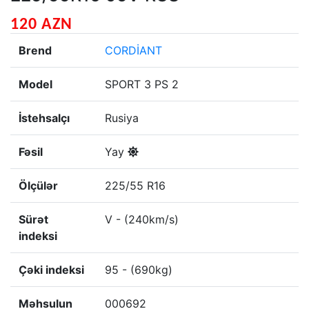
120 AZN
Brend
CORDİANT
Model
SPORT 3 PS 2
İstehsalçı
Rusiya
Fəsil
Yay
Ölçülər
225/55 R16
Sürət
V - (240km/s)
indeksi
Çəki indeksi
95 - (690kg)
Məhsulun
000692