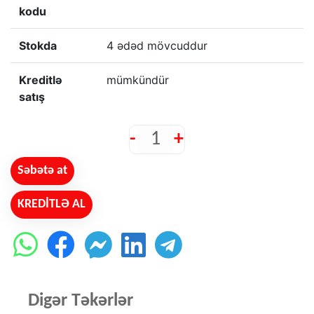
kodu
Stokda
4 ədəd mövcuddur
Kreditlə
mümkündür
satış
-
+
Səbətə at
KREDİTLƏ AL
Digər Təkərlər