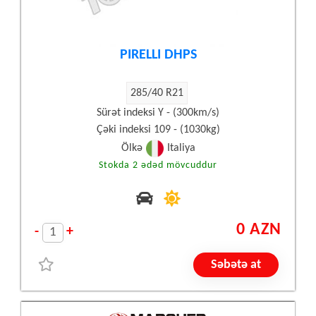
PIRELLI DHPS
285/40 R21
Sürət indeksi Y - (300km/s)
Çəki indeksi 109 - (1030kg)
Ölkə
Italiya
Stokda 2 ədəd mövcuddur
0 AZN
-
+
Səbətə at