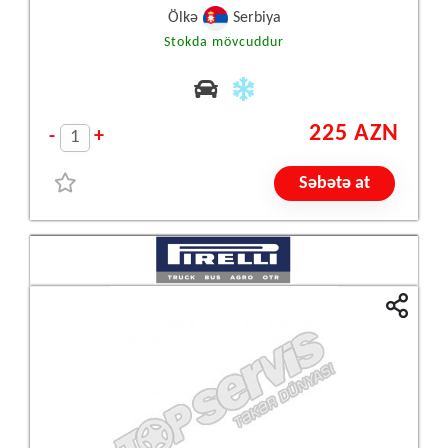
Ölkə
Serbiya
Stokda mövcuddur
225 AZN
-
+
Səbətə at