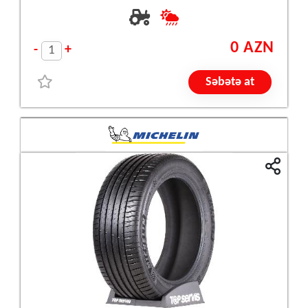
0 AZN
-
+
Səbətə at