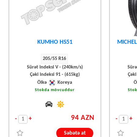
KUMHO HS51
MICHEL
205/55 R16
Sürət indeksi V - (240km/s)
Sürə
Çəki indeksi 91 - (615kg)
Çəki
Ölkə
Koreya
Ö
Stokda mövcuddur
Sto
94 AZN
-
+
-
+
Səbətə at