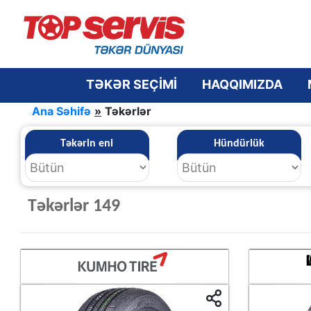
TƏKƏR SEÇİMİ
HAQQIMIZDA
Ana Səhifə
»
Təkərlər
Təkərin eni
Hündürlük
Təkərlər 149