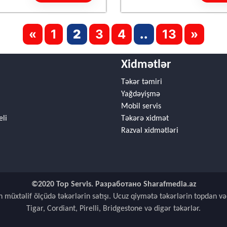
«
1
2
3
4
..
13
»
Xidmətlər
Təkər təmiri
Yağdəyişmə
Mobil servis
eli
Təkərə xidmət
Razval xidmətləri
©2020 Top Servis. Разработано Sharafmedia.az
n müxtəlif ölçüdə təkərlərin satışı. Ucuz qiymətə təkərlərin topdan və
Tigar, Cordiant, Pirelli, Bridgestone və digər təkərlər.