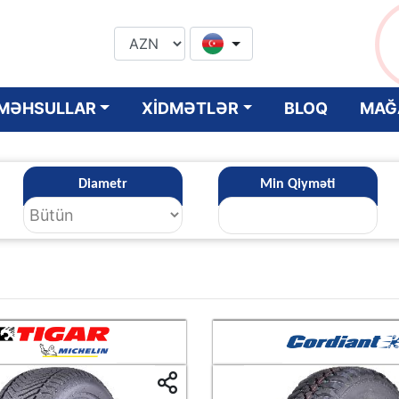
MƏHSULLAR
XİDMƏTLƏR
BLOQ
MAĞ
Diametr
Min Qiyməti