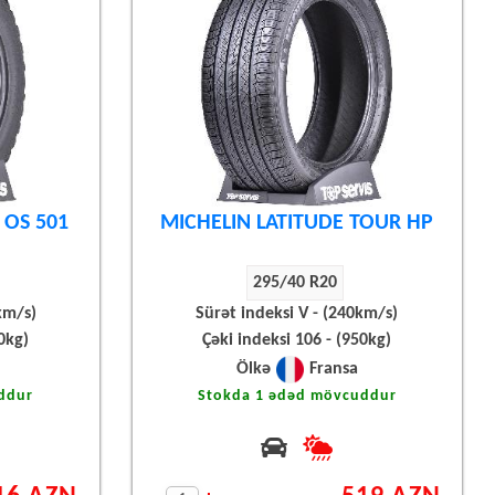
 OS 501
MICHELIN LATITUDE TOUR HP
295/40 R20
km/s)
Sürət indeksi V - (240km/s)
0kg)
Çəki indeksi 106 - (950kg)
Ölkə
Fransa
ddur
Stokda 1 ədəd mövcuddur