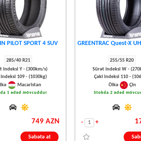
IN PILOT SPORT 4 SUV
GREENTRAC Quest-X UH
285/40 R21
255/55 R20
t indeksi Y - (300km/s)
Sürət indeksi W - (270
 indeksi 109 - (1030kg)
Çəki indeksi 110 - (10
lkə
Macaristan
Ölkə
Çin
kda 1 ədəd mövcuddur
Stokda 2 ədəd mövcu
749 AZN
1
-
+
Səbətə at
Səb