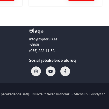
Əlaqə
info@topservis.az
*6868
(055) 333-11-53
Sosial şəbəkələrdə oluruq
 pərakədəndə satışı. Müxtəlif təkər brendləri - Michelin, Goodyear,