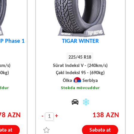
P Phase 1
TIGAR WINTER
225/45 R18
km/s)
Sürət indeksi V - (240km/s)
60kg)
Çəki indeksi 95 - (690kg)
Ölkə
Serbiya
ddur
Stokda mövcuddur
78 AZN
138 AZN
-
+
ətə at
Səbətə at