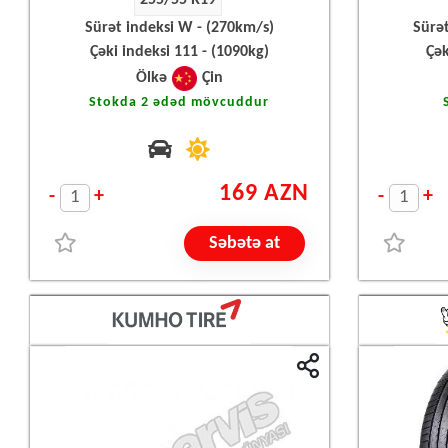
255/55 R19
Sürət indeksi W - (270km/s)
Sürə
Çəki indeksi 111 - (1090kg)
Çək
Ölkə
Çin
Stokda 2 ədəd mövcuddur
169 AZN
-
+
-
+
Səbətə at