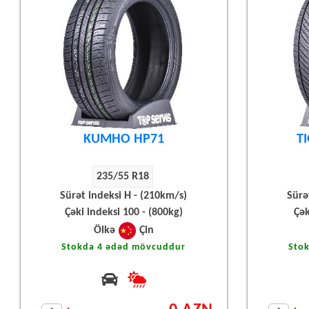
KUMHO HP71
T
235/55 R18
Sürət indeksi H - (210km/s)
Sürə
Çəki indeksi 100 - (800kg)
Çək
Ölkə
Çin
Stokda 4 ədəd mövcuddur
Sto