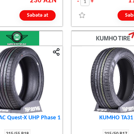
230 AZN
1
-
+
Səbətə at
Səb
C Quest-X UHP Phase 1
KUMHO TA31