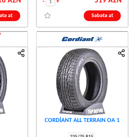
16 AZN
519 AZN
-
+
ətə at
Səbətə at
CORDİANT ALL TERRAIN OA 1