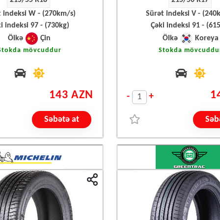
215/55 R18
215/50 R17
t indeksi W - (270km/s)
Sürət indeksi V - (240
i indeksi 97 - (730kg)
Çəki indeksi 91 - (61
Ölkə
Çin
Ölkə
Koreya
Stokda mövcuddur
Stokda mövcuddu
143 AZN
1
-
+
Səbətə at
Səb