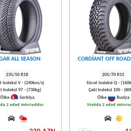
IGAR ALL SEASON
CORDİANT OFF ROAD
235/50 R18
205/70 R15
t indeksi V - (240km/s)
Sürət indeksi Q - (160
i indeksi 97 - (730kg)
Çəki indeksi 100 - (80
Ölkə
Serbiya
Ölkə
Rusiya
kda 2 ədəd mövcuddur
Stokda 2 ədəd mövcu