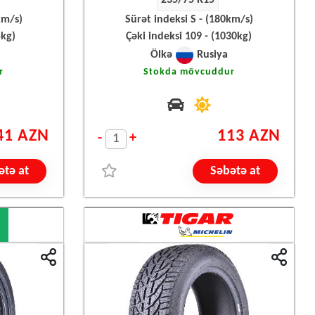
235/75 R15
km/s)
Sürət indeksi S - (180km/s)
5kg)
Çəki indeksi 109 - (1030kg)
Ölkə
Rusiya
r
Stokda mövcuddur
41 AZN
113 AZN
-
+
ətə at
Səbətə at