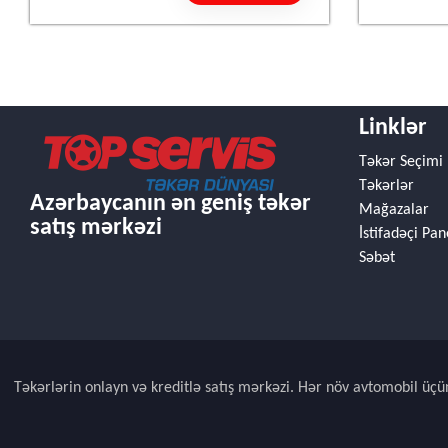
Linklər
Təkər Seçimi
Təkərlər
Azərbaycanın ən geniş təkər
Mağazalar
satış mərkəzi
İstifadəçi Pan
Səbət
Təkərlərin onlayn və kreditlə satış mərkəzi. Hər növ avtomobil üçü