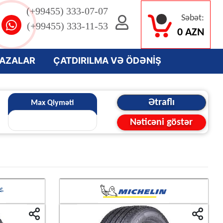
(+99455) 333-07-07
Səbət:
(+99455) 333-11-53
0 AZN
AZALAR
ÇATDIRILMA VƏ ÖDƏNİŞ
Max Qiyməti