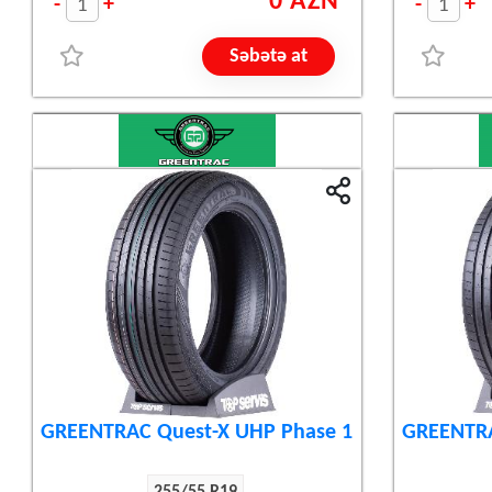
0 AZN
-
+
-
+
Səbətə at
GREENTRAC Quest-X UHP Phase 1
GREENTRA