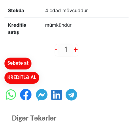
Stokda
4 ədəd mövcuddur
Kreditlə
mümkündür
satış
-
+
Səbətə at
KREDİTLƏ AL
Digər Təkərlər