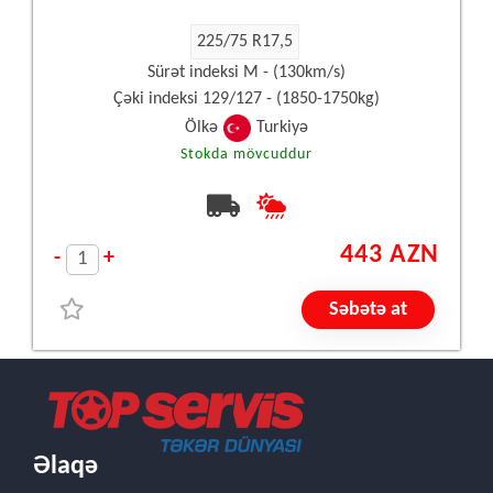
225/75 R17,5
Sürət indeksi M - (130km/s)
Çəki indeksi 129/127 - (1850-1750kg)
Ölkə
Turkiyə
Stokda mövcuddur
443 AZN
-
+
Səbətə at
Əlaqə