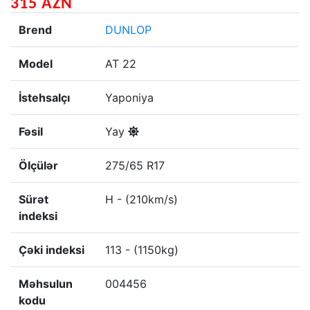
315 AZN
Brend
DUNLOP
Model
AT 22
İstehsalçı
Yaponiya
Fəsil
Yay
Ölçülər
275/65 R17
Sürət
H - (210km/s)
indeksi
Çəki indeksi
113 - (1150kg)
Məhsulun
004456
kodu