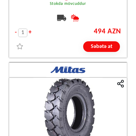
Stokda mövcuddur
494 AZN
-
+
Səbətə at