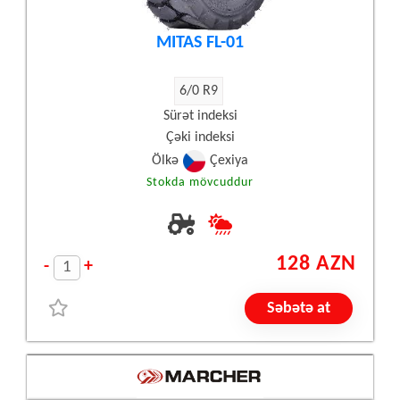
MITAS FL-01
6/0 R9
Sürət indeksi
Çəki indeksi
Ölkə
Çexiya
Stokda mövcuddur
128 AZN
-
+
Səbətə at